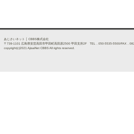
あじさいネット │ CBBS株式会社
〒739-1101 広島県安芸高田市甲田町高田原2500 甲田支所2F TEL．050-5535-5500/FAX．0826
copyright(c)2021 AjisaiNet CBBS All rights reserved.