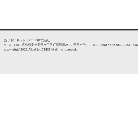
あじさいネット │ CBBS株式会社
〒739-1101 広島県安芸高田市甲田町高田原2500 甲田支所2F TEL．050-5535-5500/FAX．0826
copyright(c)2021 AjisaiNet CBBS All rights reserved.