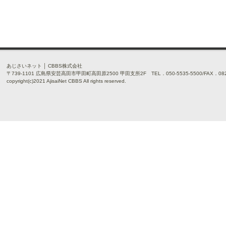
あじさいネット │ CBBS株式会社
〒739-1101 広島県安芸高田市甲田町高田原2500 甲田支所2F TEL．050-5535-5500/FAX．0826
copyright(c)2021 AjisaiNet CBBS All rights reserved.