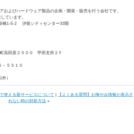
アおよびハードウェア製品の企画・開発・販売を行う会社です。
破しています。
東新橋1-5-2 汐留シティセンター33階
町高田原２５００ 甲田支所２Ｆ
５－５５１０
祝以外）
で使える新サービスについて
|
【よくある質問】お悔やみ情報が表示さ
れない時の対処方法
»