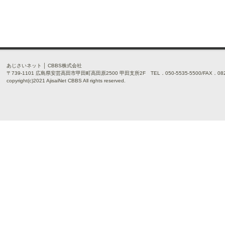
あじさいネット │ CBBS株式会社
〒739-1101 広島県安芸高田市甲田町高田原2500 甲田支所2F TEL．050-5535-5500/FAX．0826
copyright(c)2021 AjisaiNet CBBS All rights reserved.